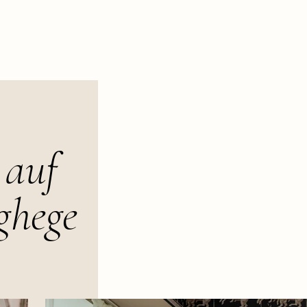
 auf
ghege